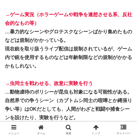
→ゲーム実況（ホラーゲームや戦争を連想させる系、反社
会的なもの等）
…暴力的なシーンやグロテスクなシーンばかり集めたもの
などは規制がかかっている。
現在銃を取り扱うライブ配信は規制されているが、ゲーム
内で銃を使用するものなどは年齢制限などの規制がかかる
かもしれない。
→虫同士を戦わせる、故意に実験を行う
…動物虐待のポリシーが昆虫も対象になる可能性がある。
自然界での争うシーン（カブトムシ同士の喧嘩とか縄張り
争い等）はOKだとしても、人間がわざと戦闘や捕食シー
ンを設けたり、実験を行うなど。
また、故意に不快にさせる映像（虫の卵のコラ画像や虫の
メニュー
ホーム
検索
トップ
サイドバー
〇骸を集める等）は規約違反あたると思われる。