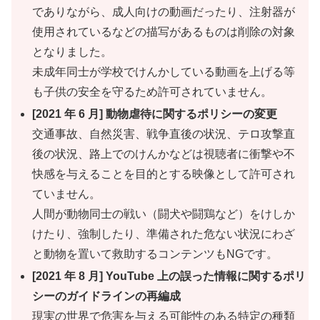
でありながら、成人向けの動画だったり、注射器が
使用されているなどの描写があるものは削除の対象
となりました。
未成年同士が学校でけんかしている動画を上げる等
も子供の安全を守るため許可されていません。
[2021 年 6 月] 動物虐待に関するポリシーの変更
交通事故、自然災害、戦争直後の状況、テロ攻撃直
後の状況、路上でのけんかなどは視聴者に衝撃や不
快感を与えることを目的とする映像として許可され
ていません。
人間が動物同士の戦い（闘犬や闘鶏など）をけしか
けたり、強制したり、準備された危ない状況にわざ
と動物を置いて救助するコンテンツもNGです。
[2021 年 8 月] YouTube 上の誤った情報に関するポリ
シーのガイドラインの再編成
現実の世界で危害を与える可能性のある特定の種類