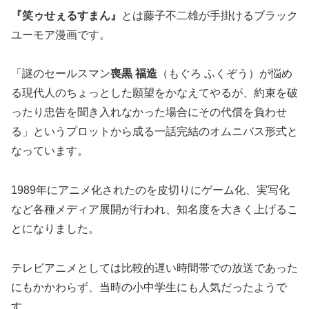
『笑ゥせぇるすまん』
とは藤子不二雄が手掛けるブラック
ユーモア漫画です。
「謎のセールスマン
喪黒 福造
（もぐろ ふくぞう）が悩め
る現代人のちょっとした願望をかなえてやるが、約束を破
ったり忠告を聞き入れなかった場合にその代償を負わせ
る」というプロットから成る一話完結のオムニバス形式と
なっています。
1989年にアニメ化されたのを皮切りにゲーム化、実写化
など各種メディア展開が行われ、知名度を大きく上げるこ
とになりました。
テレビアニメとしては比較的遅い時間帯での放送であった
にもかかわらず、当時の小中学生にも人気だったようで
す。