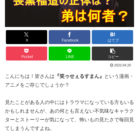
X
Facebook
はてブ
Pocket
LINE
コピー
2022.04.20
こんにちは！皆さんは
『笑ゥせぇるすまん』
という漫画・
アニメをご存じでしょうか？
見たことがある人の中にはトラウマになっている方もいる
かもしれませんが、あの何とも言えない不気味なキャラク
ターとストーリーが気になって、怖いもの見たさで毎回見
てしまうんですよね。