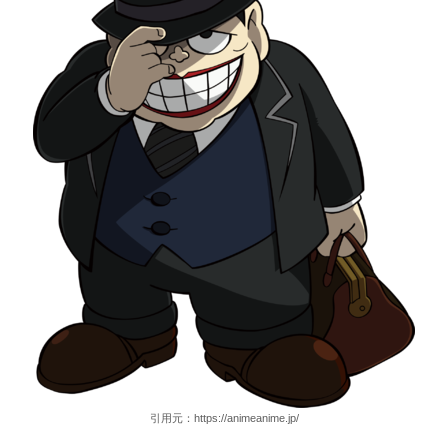
引用元：https://animeanime.jp/