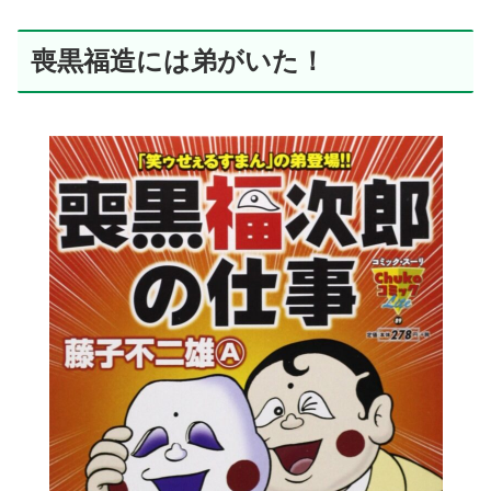
喪黒福造には弟がいた！