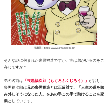
引用元：https://www.amazon.co.jp/
そんな謎に包まれた喪黒福造ですが、実は弟がいるのをご
存じですか？
弟の名前は
「喪黒福次郎（もぐろふくじろう）」
がおり、
喪黒福次郎は
兄の喪黒福造とは正反対で、「人生の道を踏
み外しそうになった人」をあの手この手で助けることを家
業
としています。