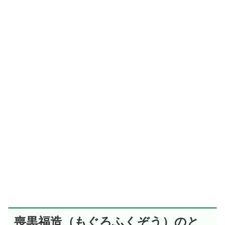
喪黒福造（もぐろふくぞう）のと