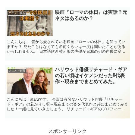
映画『ローマの休日』は実話？元
アニメ・映画
ネタはあるのか？
こんにちは。 昔から愛されている映画『ローマの休日』を知ってい
ますか？ 見たことはなくても名前くらいは一度は聞いたことがある
かもしれません。 日本語吹き替え版の声優が鬼滅の刃の声優に変わ
ったことで、なにかと話題になっている『ローマの休日』で...
ハリウッド俳優リチャード・ギア
アニメ・映画
の若い頃はイケメンだった⁉代表
作～現在までまとめてみた。
こんにちは！ataruです。 今回は有名なハリウッド俳優『リチャー
ド・ギア』の若かりし頃～現在までの姿を代表作と共にまとめてみま
した！一緒に見ていきましょう。 リチャード・ギアのプロフィール
・本名：リチャード・ティファニー・ギア ・生年月...
スポンサーリンク