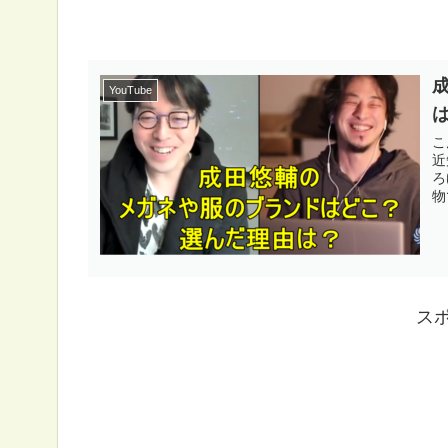
YouTube
こ
近
ろ
物
ス